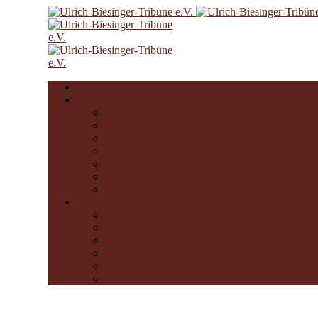
UBT e.V.
Arbeitskreise
Tribünentreffen
Auswärtsfahrten
Stand im Stadion
Kommunikation mit Fanclubs
Tribünenselbstverständnis
Getränkestand im Stadion
FCA JHV
Die UBT
Getränkestand
Liedgut
Augusta Unida
Erstanlaufstelle Wellenbrecher
Schwabenhilfe Augsburg
Rot-Grün-Weiße Hilfe