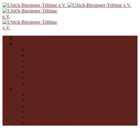
UBT e.V.
Arbeitskreise
Tribünentreffen
Auswärtsfahrten
Stand im Stadion
Kommunikation mit Fanclubs
Tribünenselbstverständnis
Getränkestand im Stadion
FCA JHV
Die UBT
Getränkestand
Liedgut
Augusta Unida
Erstanlaufstelle Wellenbrecher
Schwabenhilfe Augsburg
Rot-Grün-Weiße Hilfe