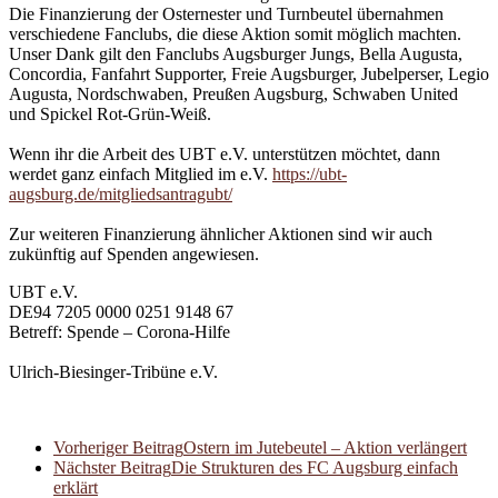
Die Finanzierung der Osternester und Turnbeutel übernahmen
verschiedene Fanclubs, die diese Aktion somit möglich machten.
Unser Dank gilt den Fanclubs Augsburger Jungs, Bella Augusta,
Concordia, Fanfahrt Supporter, Freie Augsburger, Jubelperser, Legio
Augusta, Nordschwaben, Preußen Augsburg, Schwaben United
und Spickel Rot-Grün-Weiß.
Wenn ihr die Arbeit des UBT e.V. unterstützen möchtet, dann
werdet ganz einfach Mitglied im e.V.
https://ubt-
augsburg.de/mitgliedsantragubt/
Zur weiteren Finanzierung ähnlicher Aktionen sind wir auch
zukünftig auf Spenden angewiesen.
UBT e.V.
DE94 7205 0000 0251 9148 67
Betreff: Spende – Corona-Hilfe
Ulrich-Biesinger-Tribüne e.V.
Vorheriger Beitrag
Ostern im Jutebeutel – Aktion verlängert
Nächster Beitrag
Die Strukturen des FC Augsburg einfach
erklärt