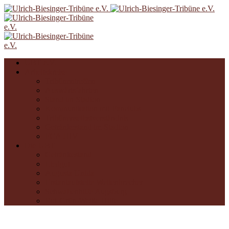
UBT e.V.
Arbeitskreise
Tribünentreffen
Auswärtsfahrten
Stand im Stadion
Kommunikation mit Fanclubs
Tribünenselbstverständnis
Getränkestand im Stadion
FCA JHV
Die UBT
Getränkestand
Liedgut
Augusta Unida
Erstanlaufstelle Wellenbrecher
Schwabenhilfe Augsburg
Rot-Grün-Weiße Hilfe