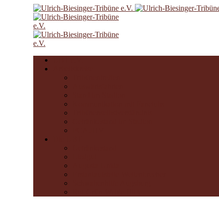
UBT e.V.
Arbeitskreise
Tribünentreffen
Auswärtsfahrten
Stand im Stadion
Kommunikation mit Fanclubs
Tribünenselbstverständnis
Getränkestand im Stadion
FCA JHV
Die UBT
Getränkestand
Liedgut
Augusta Unida
Erstanlaufstelle Wellenbrecher
Schwabenhilfe Augsburg
Rot-Grün-Weiße Hilfe