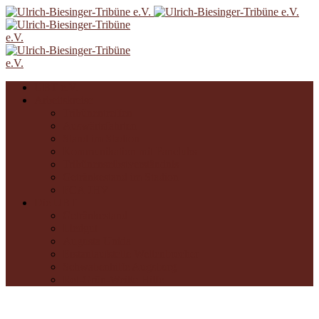
UBT e.V.
Arbeitskreise
Tribünentreffen
Auswärtsfahrten
Stand im Stadion
Kommunikation mit Fanclubs
Tribünenselbstverständnis
Getränkestand im Stadion
FCA JHV
Die UBT
Getränkestand
Liedgut
Augusta Unida
Erstanlaufstelle Wellenbrecher
Schwabenhilfe Augsburg
Rot-Grün-Weiße Hilfe