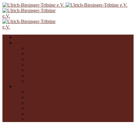
UBT e.V.
Arbeitskreise
Tribünentreffen
Auswärtsfahrten
Stand im Stadion
Kommunikation mit Fanclubs
Tribünenselbstverständnis
Getränkestand im Stadion
FCA JHV
Die UBT
Getränkestand
Liedgut
Augusta Unida
Erstanlaufstelle Wellenbrecher
Schwabenhilfe Augsburg
Rot-Grün-Weiße Hilfe