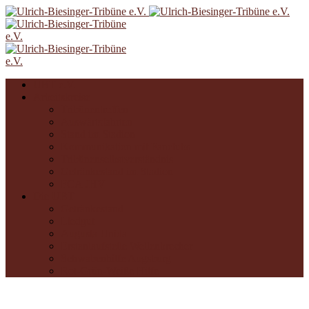
UBT e.V.
Arbeitskreise
Tribünentreffen
Auswärtsfahrten
Stand im Stadion
Kommunikation mit Fanclubs
Tribünenselbstverständnis
Getränkestand im Stadion
FCA JHV
Die UBT
Getränkestand
Liedgut
Augusta Unida
Erstanlaufstelle Wellenbrecher
Schwabenhilfe Augsburg
Rot-Grün-Weiße Hilfe