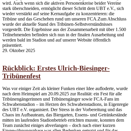
wird. Auch wenn sich die aktiven Personenkreise beider Vereine
stark überschneiden, ermöglicht dieser Schritt dem UBT e.V., sich
wieder verstärkt auf seine Kernaufgabe zu konzentrieren: die
Tribüne und das Geschehen rund um unseren FCA.Zum Abschluss
wurde der aktuelle Stand des Tribünen-Selbstverständnisses
vorgestellt. Die Ergebnisse aus der Zusammenarbeit mit über 1.500
Teilnehmenden befinden sich nun in der finalen Ausarbeitung und
werden bald im Stadion und auf unserer Website öffentlich
präsentiert.
29. Oktober 2025
Rückblick: Erstes Ulrich-Biesinger-
Tribünenfest
Was vor einiger Zeit als kleiner Funken einer Idee aufloderte, wurde
nach dem Heimspiel am 20.09.2025 zur Realität: ein Fest für alle
Tribünengängerinnen und Tribünengänger sowie FCA-Fans im
Schwabenstadion – im Herzen des Schwabenstadions, in Eigenregie
des UBT e.V. organisiert. Der Stress in der Vorbereitung und das
Chaos im Aufbauteam, das Biergarten, Essens- und Getränkestände
mitten im laufenden Stadionbetrieb errichten musste, konnten dem
Team zunächst einiges abverlangen – doch nach einer kurzen
Eingewöhnungsphase war allen Bedenken getrotzt und für das