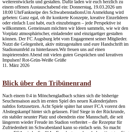
weiterentwickeln und gestalten. Dafür laden wir euch herzlich zu
einem offenen Austauschabend ein: Donnerstag, 19.03.2026 um
18:00 UhrFankneipe des SchwabenstadionsUm Anmeldung wird
gebeten: Ganz egal, ob ihr konkrete Konzepte, kreative Einzelideen
oder einfach Lust habt, euch einzubringen – jede Perspektive ist
willkommen. Gemeinsam möchten wir Ideen sammeln, wie wir den
Vorplatz atmosphärischer, einladender und einzigartiger gestalten
können. Der FC Augsburg lebt vom Engagement seiner Mitglieder.
Nutzt die Gelegenheit, aktiv mitzugestalten und eure Handschrift im
Stadionumfeld zu hinterlassen.Wir freuen uns auf einen
inspirierenden Abend mit vielen guten Gesprächen und kreativen
Impulsen! Rot-Grün-Weiße Grüße
11. März 2026
Blick über den Tribünenrand
Nach einem 0:4 in Mönchengladbach schien sich die bisherige
Seuchensaison auch im ersten Spiel des neuen Kalenderjahres
nahtlos fortzusetzen. Acht Spiele später hat unser FCA vorerst den
Abstiegskampf hinter sich gelassen. Fünf Siege in der Rückrunde,
ein stabiler neunter Platz und obendrein eine Mannschaft, die seit
längerem wieder Freude im Stadion verbreitet – die Rezeptur für
Zufriedenheit im Schwabenland kann so einfach sein. So macht