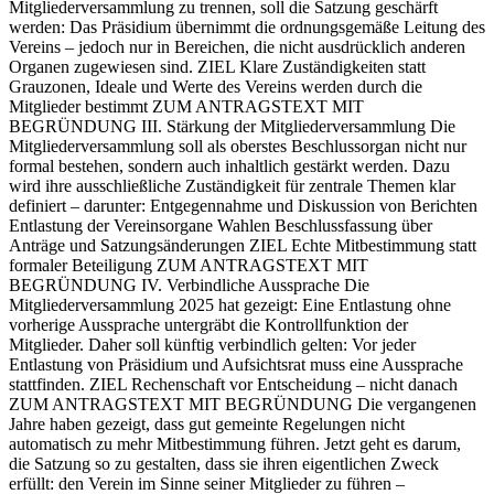
Mitgliederversammlung zu trennen, soll die Satzung geschärft
werden: Das Präsidium übernimmt die ordnungsgemäße Leitung des
Vereins – jedoch nur in Bereichen, die nicht ausdrücklich anderen
Organen zugewiesen sind. ZIEL Klare Zuständigkeiten statt
Grauzonen, Ideale und Werte des Vereins werden durch die
Mitglieder bestimmt ZUM ANTRAGSTEXT MIT
BEGRÜNDUNG III. Stärkung der Mitgliederversammlung Die
Mitgliederversammlung soll als oberstes Beschlussorgan nicht nur
formal bestehen, sondern auch inhaltlich gestärkt werden. Dazu
wird ihre ausschließliche Zuständigkeit für zentrale Themen klar
definiert – darunter: Entgegennahme und Diskussion von Berichten
Entlastung der Vereinsorgane Wahlen Beschlussfassung über
Anträge und Satzungsänderungen ZIEL Echte Mitbestimmung statt
formaler Beteiligung ZUM ANTRAGSTEXT MIT
BEGRÜNDUNG IV. Verbindliche Aussprache Die
Mitgliederversammlung 2025 hat gezeigt: Eine Entlastung ohne
vorherige Aussprache untergräbt die Kontrollfunktion der
Mitglieder. Daher soll künftig verbindlich gelten: Vor jeder
Entlastung von Präsidium und Aufsichtsrat muss eine Aussprache
stattfinden. ZIEL Rechenschaft vor Entscheidung – nicht danach
ZUM ANTRAGSTEXT MIT BEGRÜNDUNG Die vergangenen
Jahre haben gezeigt, dass gut gemeinte Regelungen nicht
automatisch zu mehr Mitbestimmung führen. Jetzt geht es darum,
die Satzung so zu gestalten, dass sie ihren eigentlichen Zweck
erfüllt: den Verein im Sinne seiner Mitglieder zu führen –