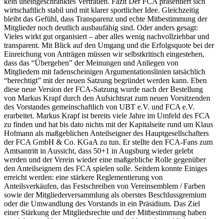
kein uneingeschränktes Vertrauen. Fazit Der FCA präsentiert sich
wirtschaftlich stabil und mit klarer sportlicher Idee. Gleichzeitig
bleibt das Gefühl, dass Transparenz und echte Mitbestimmung der
Mitglieder noch deutlich ausbaufähig sind. Oder anders gesagt:
Vieles wirkt gut organisiert – aber alles wenig nachvollziehbar und
transparent. Mit Blick auf den Umgang und die Erfolgsquote bei der
Einreichung von Anträgen müssen wir selbstkritisch eingestehen,
dass das “Übergehen” der Meinungen und Anliegen von
Mitgliedern mit fadenscheinigen Argumentationslinien tatsächlich
“berechtigt” mit der neuen Satzung begründet werden kann. Eben
diese neue Version der FCA-Satzung wurde nach der Bestellung
von Markus Krapf durch den Aufsichtsrat zum neuen Vorsitzenden
des Vorstandes gemeinschaftlich von UBT e.V. und FCA e.V.
erarbeitet. Markus Krapf ist bereits viele Jahre im Umfeld des FCA
zu finden und hat bis dato nichts mit der Kapitalseite rund um Klaus
Hofmann als maßgeblichen Anteilseigner des Hauptgesellschafters
der FCA GmbH & Co. KGaA zu tun. Er stellte den FCA-Fans zum
Amtsantritt in Aussicht, dass 50+1 in Augsburg wieder gelebt
werden und der Verein wieder eine maßgebliche Rolle gegenüber
den Anteilseignern des FCA spielen solle. Seitdem konnte Einiges
erreicht werden: eine stärkere Reglementierung von
Anteilsverkäufen, das Festschreiben von Vereinsemblem / Farben
sowie der Mitgliederversammlung als oberstes Beschlussgremium
oder die Umwandlung des Vorstands in ein Präsidium. Das Ziel
einer Stärkung der Mitgliedsrechte und der Mitbestimmung haben