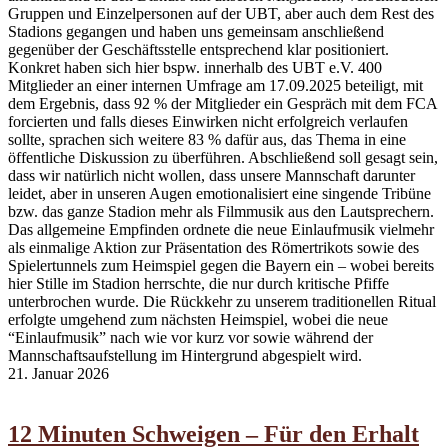
Gruppen und Einzelpersonen auf der UBT, aber auch dem Rest des
Stadions gegangen und haben uns gemeinsam anschließend
gegenüber der Geschäftsstelle entsprechend klar positioniert.
Konkret haben sich hier bspw. innerhalb des UBT e.V. 400
Mitglieder an einer internen Umfrage am 17.09.2025 beteiligt, mit
dem Ergebnis, dass 92 % der Mitglieder ein Gespräch mit dem FCA
forcierten und falls dieses Einwirken nicht erfolgreich verlaufen
sollte, sprachen sich weitere 83 % dafür aus, das Thema in eine
öffentliche Diskussion zu überführen. Abschließend soll gesagt sein,
dass wir natürlich nicht wollen, dass unsere Mannschaft darunter
leidet, aber in unseren Augen emotionalisiert eine singende Tribüne
bzw. das ganze Stadion mehr als Filmmusik aus den Lautsprechern.
Das allgemeine Empfinden ordnete die neue Einlaufmusik vielmehr
als einmalige Aktion zur Präsentation des Römertrikots sowie des
Spielertunnels zum Heimspiel gegen die Bayern ein – wobei bereits
hier Stille im Stadion herrschte, die nur durch kritische Pfiffe
unterbrochen wurde. Die Rückkehr zu unserem traditionellen Ritual
erfolgte umgehend zum nächsten Heimspiel, wobei die neue
“Einlaufmusik” nach wie vor kurz vor sowie während der
Mannschaftsaufstellung im Hintergrund abgespielt wird.
21. Januar 2026
12 Minuten Schweigen – Für den Erhalt