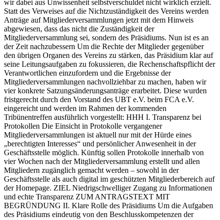
wir dabei aus Unwissenheit selbstverschuldet nicht wirklich erzielt.
Statt des Verweises auf die Nichtzuständigkeit des Vereins werden
Anträge auf Mitgliederversammlungen jetzt mit dem Hinweis
abgewiesen, dass das nicht die Zuständigkeit der
Mitgliederversammlung sei, sondern des Präsidiums. Nun ist es an
der Zeit nachzubessern Um die Rechte der Mitglieder gegenüber
den übrigen Organen des Vereins zu stärken, das Präsidium klar auf
seine Leitungsaufgaben zu fokussieren, die Rechenschaftspflicht der
Verantwortlichen einzufordern und die Ergebnisse der
Mitgliederversammlungen nachvollziehbar zu machen, haben wir
vier konkrete Satzungsänderungsanträge erarbeitet. Diese wurden
fristgerecht durch den Vorstand des UBT e.V. beim FCA e.V.
eingereicht und werden im Rahmen der kommenden
Tribünentreffen ausführlich vorgestellt: HHH I. Transparenz bei
Protokollen Die Einsicht in Protokolle vergangener
Mitgliederversammlungen ist aktuell nur mit der Hürde eines
„berechtigten Interesses“ und persönlicher Anwesenheit in der
Geschäftsstelle möglich. Künftig sollen Protokolle innerhalb von
vier Wochen nach der Mitgliederversammlung erstellt und allen
Mitgliedern zugänglich gemacht werden – sowohl in der
Geschäftsstelle als auch digital im geschützten Mitgliederbereich auf
der Homepage. ZIEL Niedrigschwelliger Zugang zu Informationen
und echte Transparenz ZUM ANTRAGSTEXT MIT
BEGRÜNDUNG II. Klare Rolle des Präsidiums Um die Aufgaben
des Präsidiums eindeutig von den Beschlusskompetenzen der