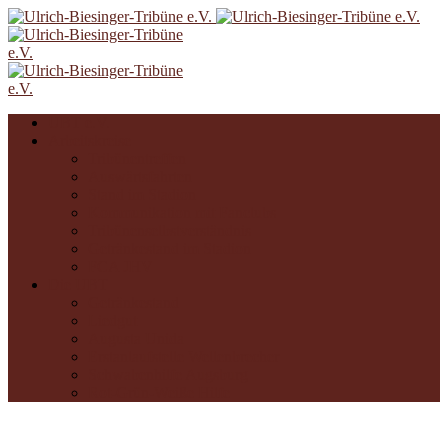
UBT e.V.
Arbeitskreise
Tribünentreffen
Auswärtsfahrten
Stand im Stadion
Kommunikation mit Fanclubs
Tribünenselbstverständnis
Getränkestand im Stadion
FCA JHV
Die UBT
Getränkestand
Liedgut
Augusta Unida
Erstanlaufstelle Wellenbrecher
Schwabenhilfe Augsburg
Rot-Grün-Weiße Hilfe