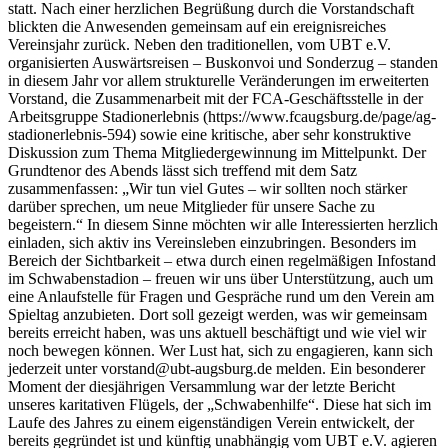
statt. Nach einer herzlichen Begrüßung durch die Vorstandschaft
blickten die Anwesenden gemeinsam auf ein ereignisreiches
Vereinsjahr zurück. Neben den traditionellen, vom UBT e.V.
organisierten Auswärtsreisen – Buskonvoi und Sonderzug – standen
in diesem Jahr vor allem strukturelle Veränderungen im erweiterten
Vorstand, die Zusammenarbeit mit der FCA-Geschäftsstelle in der
Arbeitsgruppe Stadionerlebnis (https://www.fcaugsburg.de/page/ag-
stadionerlebnis-594) sowie eine kritische, aber sehr konstruktive
Diskussion zum Thema Mitgliedergewinnung im Mittelpunkt. Der
Grundtenor des Abends lässt sich treffend mit dem Satz
zusammenfassen: „Wir tun viel Gutes – wir sollten noch stärker
darüber sprechen, um neue Mitglieder für unsere Sache zu
begeistern.“ In diesem Sinne möchten wir alle Interessierten herzlich
einladen, sich aktiv ins Vereinsleben einzubringen. Besonders im
Bereich der Sichtbarkeit – etwa durch einen regelmäßigen Infostand
im Schwabenstadion – freuen wir uns über Unterstützung, auch um
eine Anlaufstelle für Fragen und Gespräche rund um den Verein am
Spieltag anzubieten. Dort soll gezeigt werden, was wir gemeinsam
bereits erreicht haben, was uns aktuell beschäftigt und wie viel wir
noch bewegen können. Wer Lust hat, sich zu engagieren, kann sich
jederzeit unter vorstand@ubt-augsburg.de melden. Ein besonderer
Moment der diesjährigen Versammlung war der letzte Bericht
unseres karitativen Flügels, der „Schwabenhilfe“. Diese hat sich im
Laufe des Jahres zu einem eigenständigen Verein entwickelt, der
bereits gegründet ist und künftig unabhängig vom UBT e.V. agieren