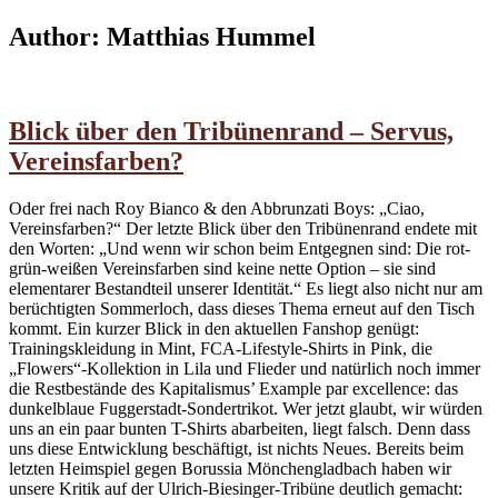
Author:
Matthias Hummel
Blick über den Tribünenrand – Servus,
Vereinsfarben?
Oder frei nach Roy Bianco & den Abbrunzati Boys: „Ciao,
Vereinsfarben?“ Der letzte Blick über den Tribünenrand endete mit
den Worten: „Und wenn wir schon beim Entgegnen sind: Die rot-
grün-weißen Vereinsfarben sind keine nette Option – sie sind
elementarer Bestandteil unserer Identität.“ Es liegt also nicht nur am
berüchtigten Sommerloch, dass dieses Thema erneut auf den Tisch
kommt. Ein kurzer Blick in den aktuellen Fanshop genügt:
Trainingskleidung in Mint, FCA-Lifestyle-Shirts in Pink, die
„Flowers“-Kollektion in Lila und Flieder und natürlich noch immer
die Restbestände des Kapitalismus’ Example par excellence: das
dunkelblaue Fuggerstadt-Sondertrikot. Wer jetzt glaubt, wir würden
uns an ein paar bunten T-Shirts abarbeiten, liegt falsch. Denn dass
uns diese Entwicklung beschäftigt, ist nichts Neues. Bereits beim
letzten Heimspiel gegen Borussia Mönchengladbach haben wir
unsere Kritik auf der Ulrich-Biesinger-Tribüne deutlich gemacht: