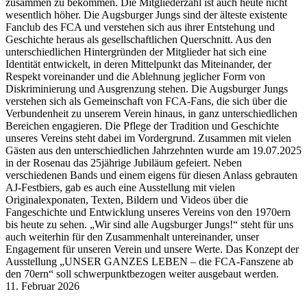
zusammen zu bekommen. Die Mitgliederzahl ist auch heute nicht
wesentlich höher. Die Augsburger Jungs sind der älteste existente
Fanclub des FCA und verstehen sich aus ihrer Entstehung und
Geschichte heraus als gesellschaftlichen Querschnitt. Aus den
unterschiedlichen Hintergründen der Mitglieder hat sich eine
Identität entwickelt, in deren Mittelpunkt das Miteinander, der
Respekt voreinander und die Ablehnung jeglicher Form von
Diskriminierung und Ausgrenzung stehen. Die Augsburger Jungs
verstehen sich als Gemeinschaft von FCA-Fans, die sich über die
Verbundenheit zu unserem Verein hinaus, in ganz unterschiedlichen
Bereichen engagieren. Die Pflege der Tradition und Geschichte
unseres Vereins steht dabei im Vordergrund. Zusammen mit vielen
Gästen aus den unterschiedlichen Jahrzehnten wurde am 19.07.2025
in der Rosenau das 25jährige Jubiläum gefeiert. Neben
verschiedenen Bands und einem eigens für diesen Anlass gebrauten
AJ-Festbiers, gab es auch eine Ausstellung mit vielen
Originalexponaten, Texten, Bildern und Videos über die
Fangeschichte und Entwicklung unseres Vereins von den 1970ern
bis heute zu sehen. „Wir sind alle Augsburger Jungs!“ steht für uns
auch weiterhin für den Zusammenhalt untereinander, unser
Engagement für unseren Verein und unsere Werte. Das Konzept der
Ausstellung „UNSER GANZES LEBEN – die FCA-Fanszene ab
den 70ern“ soll schwerpunktbezogen weiter ausgebaut werden.
11. Februar 2026