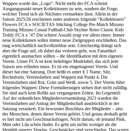
Wappen wurde das „Logo“. Nicht mehr der FCA scheint
Ausgangspunkt neuer Kollektionen zu sein, sondern die Frage,
welcher Trend sich als Nächstes vermarkten lässt. Allein in der
Saison 2025/26 erschienen unter anderem folgende “Kollektionen”
Flowers FCA x SOCIETAS Stitching College Pre-Match Mizuno
Training Mizuno Casual Fußball-Club Skyline Retro Classic Kids
Teddy FCA x ’47 Die schiere Anzahl zeigt vor allem eines: Immer
neue Kollektionen sollen immer neue Zielgruppen erschließen. Das
mag wirtschaftlich nachvollziehbar sein. Gleichzeitig drängt sich
aber die Frage auf, ob dabei das verloren geht, was Fanartikel
eigentlich ausmachen sollten – die Identifikation mit dem eigenen
Verein. Unser FCA ist kein beliebiges Modelabel, das sich jede
Saison neu erfinden muss. Er ist ein eingetragener Verein. Und
dieser hat eine Satzung. Dort heißt es unter § 1 Name, Sitz,
Rechtsform, Vereinsfarben und Wappen mit Punkt 4. Die
Vereinsfarben sind Rot, Grün und Weiß. sowie 5. Der Verein führt
folgendes Wappen: Diese Formulierungen stehen dort nicht zufällig.
Sie sind auch kein Relikt aus vergangenen Zeiten. Im Gegenteil:
Auf der ordentlichen Mitgliederversammlung 2023 wurden die
Vereinsfarben auf Antrag der Mitgliedschaft ausdrücklich in der
Satzung verankert. Ein bewusster Beschluss der Mitglieder – also
der Menschen, denen dieser Verein gehört. Und genau deshalb geht
es hier nicht um Geschmacksfragen. Nicht darum, ob jemand Pink,
Mint oder Lila schön findet. Es geht um nichts weniger als die
Identität unseres Vereins. Geschmäcker sind verschieden. Das waren