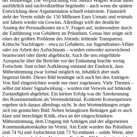
der Bundesliga. Die Verpflichtung von Sandro Wagner wurde dabei
ausführlich und nachvollziehbar begründet – auch wenn die spätere
Entwicklung diese Argumentation schnell relativierte. Finanziell
steht der Verein solide da: 150 Millionen Euro Umsatz und erstmals
seit Jahren wieder ein Gewinn. Allerdings wirft der deutliche
Anstieg der Personalkosten im e.V. Fragen auf, insbesondere durch
die Einführung von Gehältern im Präsidium. Genau hier zeigte sich
eines der größten Probleme des Abends: fehlende Transparenz.
Kritische Nachfragen – etwa zu Gehältern, zur Jugendtrainer-Affäre
oder zur Arbeit des Aufsichtsrats – wurden entweder ausweichend
beantwortet oder direkt abgeblockt. Auch die neu eingeführte
Aussprache über die Berichte vor der Entlastung brachte wenig
Fortschritt. Statt echter Aufklärung entstand der Eindruck, dass
Mitbestimmung zwar formal möglich ist, inhaltlich aber stark
begrenzt bleibt. Dieses Bild bestätigte sich auch bei den Anträgen:
Von fünf eingereichten wurde nur einer zugelassen. Viele Themen –
selbst mit klarer Signalwirkung – wurden mit Verweis auf fehlende
Zuständigkeit abgelehnt. Ein kleiner Erfolg war die Anerkennung
des Rosenaustadions als Vereinsdenkmal. Konkrete Konsequenzen
ergeben sich daraus allerdings nicht. In den Wortmeldungen zeigte
sich ein gemischtes Bild: Neben belanglosen Beiträgen gab es auch
klare und berechtigte Kritik, etwa an der eingeschränkten
Mitbestimmung, dem Umgang mit Anträgen und der allgemeinen
Kommunikationskultur im Verein. Am Ende wurden das Präsidium
(mit 74 %) und Aufsichtsrat (mit 73 %) entlastet – solide Werte, aber