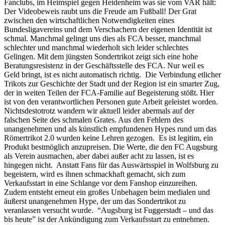
Fanclubs, im Heimspiel gegen Heidenheim was sie vom VAR hält:
Der Videobeweis raubt uns die Freude am Fußball! Der Grat
zwischen den wirtschaftlichen Notwendigkeiten eines
Bundesligavereins und dem Verschachern der eigenen Identität ist
schmal. Manchmal gelingt uns dies als FCA besser, manchmal
schlechter und manchmal wiederholt sich leider schlechtes
Gelingen. Mit dem jüngsten Sondertrikot zeigt sich eine hohe
Beratungsresistenz in der Geschäftsstelle des FCA. Nur weil es
Geld bringt, ist es nicht automatisch richtig. Die Verbindung etlicher
Trikots zur Geschichte der Stadt und der Region ist ein smarter Zug,
der in weiten Teilen der FCA-Familie auf Begeisterung stößt. Hier
ist von den verantwortlichen Personen gute Arbeit geleistet worden.
Nichtsdestotrotz wandern wir aktuell leider abermals auf der
falschen Seite des schmalen Grates. Aus den Fehlern des
unangenehmen und als künstlich empfundenen Hypes rund um das
Römertrikot 2.0 wurden keine Lehren gezogen. Es ist legitim, ein
Produkt bestmöglich anzupreisen. Die Werte, die den FC Augsburg
als Verein ausmachen, aber dabei außer acht zu lassen, ist es
hingegen nicht. Anstatt Fans für das Auswärtsspiel in Wolfsburg zu
begeistern, wird es ihnen schmackhaft gemacht, sich zum
Verkaufsstart in eine Schlange vor dem Fanshop einzureihen.
Zudem entsteht erneut ein großes Unbehagen beim medialen und
äußerst unangenehmen Hype, der um das Sondertrikot zu
veranlassen versucht wurde. “Augsburg ist Fuggerstadt – und das
bis heute” ist der Ankündigung zum Verkaufsstart zu entnehmen.