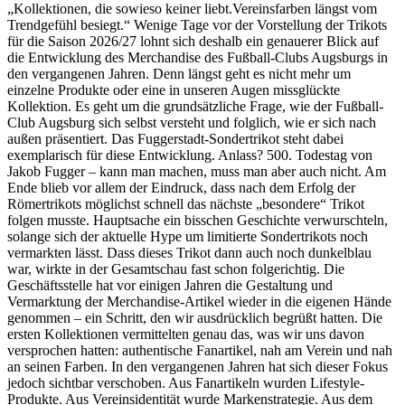
„Kollektionen, die sowieso keiner liebt.Vereinsfarben längst vom
Trendgefühl besiegt.“ Wenige Tage vor der Vorstellung der Trikots
für die Saison 2026/27 lohnt sich deshalb ein genauerer Blick auf
die Entwicklung des Merchandise des Fußball-Clubs Augsburgs in
den vergangenen Jahren. Denn längst geht es nicht mehr um
einzelne Produkte oder eine in unseren Augen missglückte
Kollektion. Es geht um die grundsätzliche Frage, wie der Fußball-
Club Augsburg sich selbst versteht und folglich, wie er sich nach
außen präsentiert. Das Fuggerstadt-Sondertrikot steht dabei
exemplarisch für diese Entwicklung. Anlass? 500. Todestag von
Jakob Fugger – kann man machen, muss man aber auch nicht. Am
Ende blieb vor allem der Eindruck, dass nach dem Erfolg der
Römertrikots möglichst schnell das nächste „besondere“ Trikot
folgen musste. Hauptsache ein bisschen Geschichte verwurschteln,
solange sich der aktuelle Hype um limitierte Sondertrikots noch
vermarkten lässt. Dass dieses Trikot dann auch noch dunkelblau
war, wirkte in der Gesamtschau fast schon folgerichtig. Die
Geschäftsstelle hat vor einigen Jahren die Gestaltung und
Vermarktung der Merchandise-Artikel wieder in die eigenen Hände
genommen – ein Schritt, den wir ausdrücklich begrüßt hatten. Die
ersten Kollektionen vermittelten genau das, was wir uns davon
versprochen hatten: authentische Fanartikel, nah am Verein und nah
an seinen Farben. In den vergangenen Jahren hat sich dieser Fokus
jedoch sichtbar verschoben. Aus Fanartikeln wurden Lifestyle-
Produkte. Aus Vereinsidentität wurde Markenstrategie. Aus dem