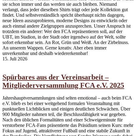
sie schon immer und das werden sie auch bleiben. Niemand
verlangt, dass jeder dieselben Shirts trägt oder jede Kollektion gut
findet. Und selbstverständlich spricht überhaupt nichts dagegen,
neue Ideen auszuprobieren, moderne Designs zu entwickeln oder
auch einmal andere Zielgruppen anzusprechen. Unser Anspruch ist
trotzdem ein anderer: Wer den FCA repräsentieren soll, auf der
UBT, im Stadion, in der Stadt oder irgendwo auf der Welt, sollte
sofort erkennbar sein. An Rot, Grün und Weiß. An der Zirbelnuss.
An unserem Wappen. Gerne kreativ. Aber eben immer
unverkennbar und deshalb wiedererkennbar!
15. Juli 2026
Spürbares aus der Vereinsarbeit –
Mitgliederversammlung FCA e.V. 2025
Jahreshauptversammlungen sind selten emotional – auch beim FCA
e.V. blieb es bei einer weitgehend formalen Veranstaltung mit
punktuellen Lichtblicken und einigen deutlichen Schwächen. Über
900 Mitglieder nahmen teil, die Beschlussfähigkeit war gegeben.
Nach den üblichen Formalitäten und einer Schweigeminute für
verstorbene FCA-Fans präsentierte das Präsidium seinen Kurs: mehr
Fokus auf Jugend, attraktiverer Fußball und eine stabile Zukunft in