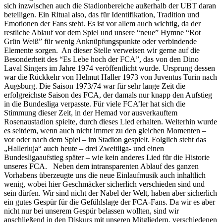
sich inzwischen auch die Stadionbereiche außerhalb der UBT daran
beteiligen. Ein Ritual also, das für Identifikation, Tradition und
Emotionen der Fans steht. Es ist vor allem auch wichtig, da der
restliche Ablauf vor dem Spiel und unsere “neue” Hymne “Rot
Grün Weiß” für wenig Anknüpfungspunkte oder verbindende
Elemente sorgen. An dieser Stelle verweisen wir gerne auf die
Besonderheit des “Es Lebe hoch der FCA”, das von den Dino
Laval Singers im Jahre 1974 veröffentlicht wurde. Ursprung dessen
war die Rückkehr von Helmut Haller 1973 von Juventus Turin nach
Augsburg. Die Saison 1973/74 war für sehr lange Zeit die
erfolgreichste Saison des FCA, der damals nur knapp den Aufstieg
in die Bundesliga verpasste. Für viele FCA’ler hat sich die
Stimmung dieser Zeit, in der Hemad vor ausverkauftem
Rosenaustadion spielte, durch dieses Lied erhalten. Weiterhin wurde
es seitdem, wenn auch nicht immer zu den gleichen Momenten –
vor oder nach dem Spiel – im Stadion gespielt. Folglich steht das
„Hallerluja“ auch heute – drei Zweitliga- und einen
Bundesligaaufstieg später – wie kein anderes Lied für die Historie
unseres FCA. Neben dem intransparenten Ablauf des ganzen
Vorhabens überzeugte uns die neue Einlaufmusik auch inhaltlich
wenig, wobei hier Geschmäcker sicherlich verschieden sind und
sein dürfen. Wir sind nicht der Nabel der Welt, haben aber sicherlich
ein gutes Gespür für die Gefühlslage der FCA-Fans. Da wir es aber
nicht nur bei unserem Gespür belassen wollten, sind wir
anschließend in den Diskurs mit unseren Mitgliedern, verschiedenen