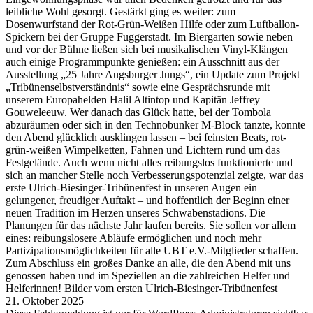
leibliche Wohl gesorgt. Gestärkt ging es weiter: zum
Dosenwurfstand der Rot-Grün-Weißen Hilfe oder zum Luftballon-
Spickern bei der Gruppe Fuggerstadt. Im Biergarten sowie neben
und vor der Bühne ließen sich bei musikalischen Vinyl-Klängen
auch einige Programmpunkte genießen: ein Ausschnitt aus der
Ausstellung „25 Jahre Augsburger Jungs“, ein Update zum Projekt
„Tribünenselbstverständnis“ sowie eine Gesprächsrunde mit
unserem Europahelden Halil Altintop und Kapitän Jeffrey
Gouweleeuw. Wer danach das Glück hatte, bei der Tombola
abzuräumen oder sich in den Technobunker M-Block tanzte, konnte
den Abend glücklich ausklingen lassen – bei feinsten Beats, rot-
grün-weißen Wimpelketten, Fahnen und Lichtern rund um das
Festgelände. Auch wenn nicht alles reibungslos funktionierte und
sich an mancher Stelle noch Verbesserungspotenzial zeigte, war das
erste Ulrich-Biesinger-Tribünenfest in unseren Augen ein
gelungener, freudiger Auftakt – und hoffentlich der Beginn einer
neuen Tradition im Herzen unseres Schwabenstadions. Die
Planungen für das nächste Jahr laufen bereits. Sie sollen vor allem
eines: reibungslosere Abläufe ermöglichen und noch mehr
Partizipationsmöglichkeiten für alle UBT e.V.-Mitglieder schaffen.
Zum Abschluss ein großes Danke an alle, die den Abend mit uns
genossen haben und im Speziellen an die zahlreichen Helfer und
Helferinnen! Bilder vom ersten Ulrich-Biesinger-Tribünenfest
21. Oktober 2025