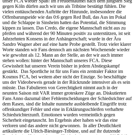
unser FCA wieder Spaß! Im Freudentaumel nach dem jüngsten Sieg
gegen Köln dürfen auch wir uns als Tribüne bestätigt fühlen. Die
vielen enttäuschenden Auftritte der Hinrunde, insbesondere die
Offenbarungseide wie das 0:6 gegen Red Bull, das Aus im Pokal
und die Schlappe in Sinsheim hatten das Potential, die Stimmung
kippen zu lassen. Das Credo, die eigene Mannschaft nicht aus zu
pfeifen und während der 90 Minuten positiv zu unterstützen, ist seit
Jahrzehnten Konsens in der Anhängerschaft; wurde in der Ära
Sandro Wagner aber auf eine harte Probe gestellt. Trotz vieler klarer
Worte standen wir Fans dennoch am nächsten Wochenende wieder
wie gewohnt als 12. Mann an der Stelle, an der wir auch immer
stehen wollen: hinter der Mannschaft unseres FCA. Diese
Gewissheit hat unseren Verein bisher in jedem Abstiegskampf
gestärkt. Das Sportliche ist für uns Fans ein zentraler Faktor im
Kosmos FCA, bei weitem aber nicht der Einzige. So beschäftigte
uns der Videobeweis gerade in der Rückrunde intensiver als es sein
müsste. Das Fabulieren von Gerechtigkeit nimmt auch in der
neunten Saison mit VAR immer groteskere Züge an. Diskutierten
Fans Anno dazumal über Fehlentscheidungen der Schiedsrichter auf
dem Rasen, sind die Inhalte nunmehr ausbleibende Eingriffe trotz
offenkundiger Fehler und eine in Erklärungsschleifen verhaftete
Schiedsrichterzunft. Emotionen wurden vermeintlich gegen
Sicherheit eingetauscht. Im Ergebnis aber haben wir das eine
verloren und das andere nicht gewonnen. In aller Deutlichkeit
artikulierte die Ulrich-Biesinger-Tribüne, und auf ihr dutzende