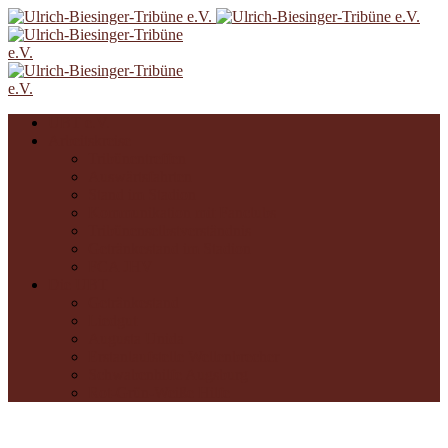
UBT e.V.
Arbeitskreise
Tribünentreffen
Auswärtsfahrten
Stand im Stadion
Kommunikation mit Fanclubs
Tribünenselbstverständnis
Getränkestand im Stadion
FCA JHV
Die UBT
Getränkestand
Liedgut
Augusta Unida
Erstanlaufstelle Wellenbrecher
Schwabenhilfe Augsburg
Rot-Grün-Weiße Hilfe