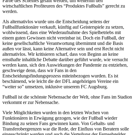
Farbe des Scheines gefällt werden, um weiterhin den
wirtschaftlichen Profiteuren des “Produktes Fußballs” gerecht zu
werden.
Als alternativlos wurde uns die Entscheidung seitens der
Fußballfunktionäre verkauft, künftig auf Geisterspiele zu setzen,
wohlwissend, dass eine Wiederaufnahme des Spielbetriebs mit
einem guten Gewissen nicht vereinbar ist. Doch ein Fußball, der
keine gesellschaftliche Verantwortung übernimmt und die Basis
außen vor lässt, kann keine Alternative sein und erst Recht nicht
alternativlos. Wir kritisieren scharf, dass von Beginn an keine
ernsthafte inhaltliche Debatte darüber geführt wurde, wie versucht
werden kann, sich den Auswirkungen der Pandemie zu entziehen,
geschweige denn, dass wir Fans in den
Entscheidungsfindungsprozess miteinbezogen wurden. Es ist
beschämend, wie leicht die der DFL angehörigen Vereine ein
“weiter so” umsetzen, inklusive unserem FC Augsburg.
Fußball ist die schönste Nebensache der Welt, ohne Fans im Stadion
verkommt er zur Nebensache.
Viele Möglichkeiten wurden in den letzten Wochen von
Funktionären in Erwägung gezogen, wie der Fußball wieder
Bindung zu seinen Fans gewinnen kann. Von Gehalts- und
Transferobergrenzen war die Rede, der Einfluss von Beratern solle
eingeschränkt werden und auch die Verteilung der Fernsehgelder