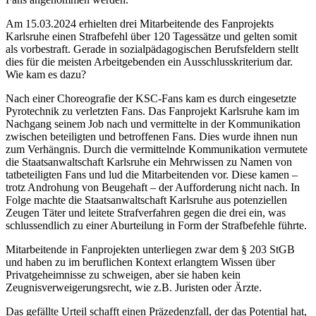
Am 15.03.2024 erhielten drei Mitarbeitende des Fanprojekts
Karlsruhe einen Strafbefehl über 120 Tagessätze und gelten somit
als vorbestraft. Gerade in sozialpädagogischen Berufsfeldern stellt
dies für die meisten Arbeitgebenden ein Ausschlusskriterium dar.
Wie kam es dazu?
Nach einer Choreografie der KSC-Fans kam es durch eingesetzte
Pyrotechnik zu verletzten Fans. Das Fanprojekt Karlsruhe kam im
Nachgang seinem Job nach und vermittelte in der Kommunikation
zwischen beteiligten und betroffenen Fans. Dies wurde ihnen nun
zum Verhängnis. Durch die vermittelnde Kommunikation vermutete
die Staatsanwaltschaft Karlsruhe ein Mehrwissen zu Namen von
tatbeteiligten Fans und lud die Mitarbeitenden vor. Diese kamen –
trotz Androhung von Beugehaft – der Aufforderung nicht nach. In
Folge machte die Staatsanwaltschaft Karlsruhe aus potenziellen
Zeugen Täter und leitete Strafverfahren gegen die drei ein, was
schlussendlich zu einer Aburteilung in Form der Strafbefehle führte.
Mitarbeitende in Fanprojekten unterliegen zwar dem § 203 StGB
und haben zu im beruflichen Kontext erlangtem Wissen über
Privatgeheimnisse zu schweigen, aber sie haben kein
Zeugnisverweigerungsrecht, wie z.B. Juristen oder Ärzte.
Das gefällte Urteil schafft einen Präzedenzfall, der das Potential hat,