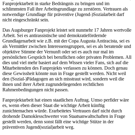
Fanprojektarbeit in starke Bedrängnis zu bringen und im
schlimmsten Fall ihre Arbeitsgrundlage zu zerstören. Vertrauen als
notwendige Grundlage für präventive (Jugend-)Sozialarbeit darf
nicht eingeschränkt sein.
Das Augsburger Fanprojekt leistet seit nunmehr 17 Jahren wertvolle
Arbeit. Sei es antirassistische und demokratiefördernde
Grundlagenarbeit wie z.B. mit der Copa Augusta Antiracista, sei es
als Vermittler zwischen Interessensgruppen, sei es als beratende und
objektive Stimme der Vernunft oder sei es auch nur mal im
persönlichen Gespräch bei beruflichen oder privaten Problemen. All
dies und viel mehr basiert auf dem Wissen vieler Fans, sich auf die
Mitarbeitenden des Fanprojekts verlassen zu können. Doch genau
diese Gewissheit könnte nun in Frage gestellt werden. Nicht weil
den (Sozial-)Pädagogen an sich misstraut wird, sondern weil die
ihnen und ihrer Arbeit zugrundeliegenden rechtlichen
Rahmenbedingungen nicht passen.
Fanprojektarbeit hat einen staatlichen Auftrag. Umso perfider wäre
es, wenn eben dieser Staat die wichtige Arbeit künftig
zunichtemachen würde. Erarbeitetes Vertrauen darf nicht durch
drohende Damoklesschwerter von Staatsanwaltschaften in Frage
gestellt werden, denn sonst fällt eine wichtige Stütze in der
präventiven Jugend(sozial)arbeit weg.