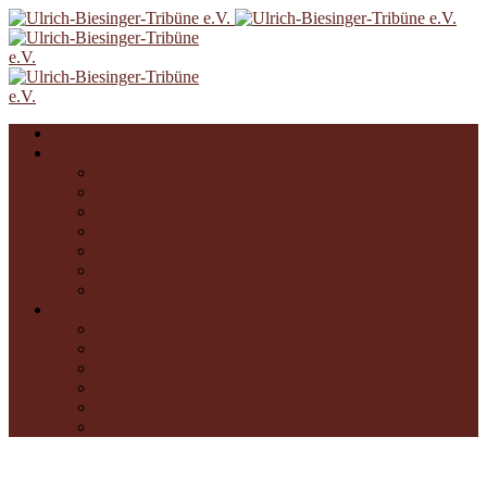
UBT e.V.
Arbeitskreise
Tribünentreffen
Auswärtsfahrten
Stand im Stadion
Kommunikation mit Fanclubs
Tribünenselbstverständnis
Getränkestand im Stadion
FCA JHV
Die UBT
Getränkestand
Liedgut
Augusta Unida
Erstanlaufstelle Wellenbrecher
Schwabenhilfe Augsburg
Rot-Grün-Weiße Hilfe