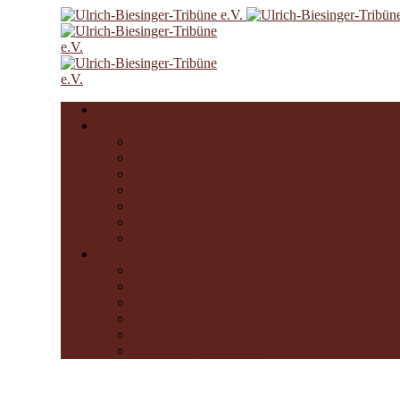
UBT e.V.
Arbeitskreise
Tribünentreffen
Auswärtsfahrten
Stand im Stadion
Kommunikation mit Fanclubs
Tribünenselbstverständnis
Getränkestand im Stadion
FCA JHV
Die UBT
Getränkestand
Liedgut
Augusta Unida
Erstanlaufstelle Wellenbrecher
Schwabenhilfe Augsburg
Rot-Grün-Weiße Hilfe