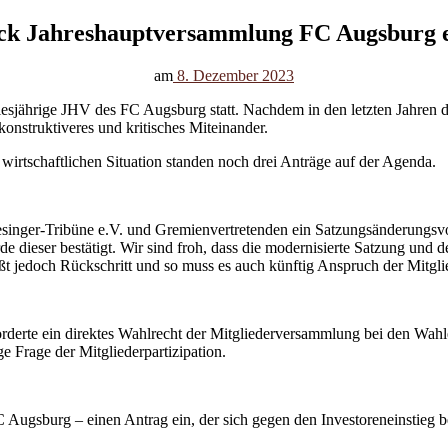
ck Jahreshauptversammlung FC Augsburg e
am
8. Dezember 2023
sjährige JHV des FC Augsburg statt. Nachdem in den letzten Jahren du
onstruktiveres und kritisches Miteinander.
wirtschaftlichen Situation standen noch drei Anträge auf der Agenda.
esinger-Tribüne e.V. und Gremienvertretenden ein Satzungsänderungsv
dieser bestätigt. Wir sind froh, dass die modernisierte Satzung und d
ißt jedoch Rückschritt und so muss es auch künftig Anspruch der Mitgli
orderte ein direktes Wahlrecht der Mitgliederversammlung bei den Wah
ge Frage der Mitgliederpartizipation.
FC Augsburg – einen Antrag ein, der sich gegen den Investoreneinstieg