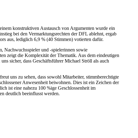
h einem konstruktiven Austausch von Argumenten wurde ein
instieg bei den Vermarktungsrechten der DFL ablehnt, ergab
rs aus, lediglich 6,9 % (40 Stimmen) votierten dafür.
am, Nachwuchsspieler und -spielerinnen sowie
reten zeigt die Komplexität der Thematik. Aus dem eindeutigen
uns sicher, dass Geschäftsführer Michael Ströll als auch
reut uns zu sehen, dass sowohl Mitarbeiter, stimmberechtigte
schlossener Anwesenheit beiwohnen. Dies ist ein Zeichen der
hrlich ist eine nahezu 100 %ige Geschlossenheit im
n deutlich beeinflusst werden.