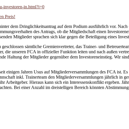
zu-investoren-in.html?i=0
n Preis!
 hinter dem Dringlichkeitsantrag auf dem Podium ausführlich vor. Nac
immungsverhalten des Antrags, ob die Mitgliedschaft einen Investorene
den Mitglieder sprachen sich klar gegen die Beteiligung eines Investo
zu geschlossen sämtliche Gremienvertreter, das Trainer- und Betreuerte
rer, die unseren FCA in offizieller Funktion leiten und nach außen vert
ende Haltung der Mitglieder gegenüber dem Investoreneinstieg. Wir sind 
.
seit einigen Jahren Usus auf Mitgliederversammlungen des FCA ist. Es f
nschaft inkl. Trainerteam den Mitgliederversammlungen jährlich in ge
o ihr Arbeitgeber. Hieraus kann sich ein Interessenskonflikt ergeben. Jä
hten. Bei einer Anzahl im dreistelligen Bereich könnten Abstimmunge