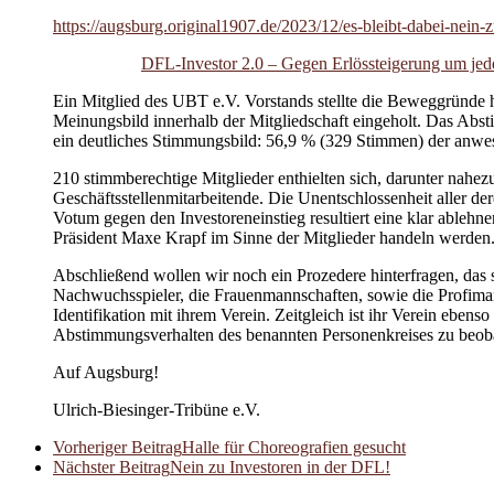
https://augsburg.original1907.de/2023/12/es-bleibt-dabei-nein-
DFL-Investor 2.0 – Gegen Erlössteigerung um jede
Ein Mitglied des UBT e.V. Vorstands stellte die Beweggründe
Meinungsbild innerhalb der Mitgliedschaft eingeholt. Das Abst
ein deutliches Stimmungsbild: 56,9 % (329 Stimmen) der anwesen
210 stimmberechtige Mitglieder enthielten sich, darunter nahe
Geschäftsstellenmitarbeitende. Die Unentschlossenheit aller de
Votum gegen den Investoreneinstieg resultiert eine klar ablehn
Präsident Maxe Krapf im Sinne der Mitglieder handeln werden
Abschließend wollen wir noch ein Prozedere hinterfragen, das 
Nachwuchsspieler, die Frauenmannschaften, sowie die Profiman
Identifikation mit ihrem Verein. Zeitgleich ist ihr Verein ebens
Abstimmungsverhalten des benannten Personenkreises zu beobac
Auf Augsburg!
Ulrich-Biesinger-Tribüne e.V.
Vorheriger Beitrag
Halle für Choreografien gesucht
Nächster Beitrag
Nein zu Investoren in der DFL!